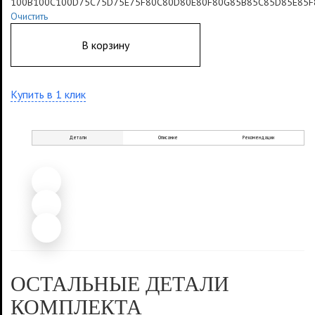
100B
100C
100D
75C
75D
75E
75F
80C
80D
80E
80F
80G
85B
85C
85D
85E
85F
Очистить
В корзину
Купить в 1 клик
Детали
Описание
Рекомендации
ОСТАЛЬНЫЕ ДЕТАЛИ
КОМПЛЕКТА