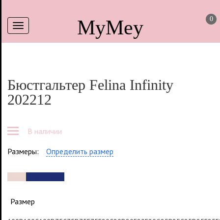
0
MyMey
Toggle
тов
navigation
Бюстгальтер Felina Infinity
202212
В наличии
Размеры:
Определить размер
Пудра
Темно-синий
Размер